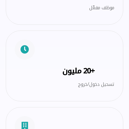
موظف مفعّل
+20 مليون
تسحيل دخول/خروج