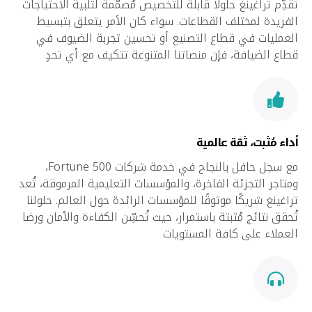
تُقدِّم تراغينغ حلولًا قابلة للتخصيص مُصمَّمة لتلبية الاحتياجات
الفريدة لمختلف القطاعات. سواء كان الأمر يتعلق بتبسيط
العمليات في قطاع التصنيع أو تحسين تجربة الضيوف في
قطاع الضيافة، فإن منصاتنا المتنوعة تتكيف مع أي تحدٍ
أداء مُثبت، ثقة عالمية
مع سجل حافل بالنجاح في خدمة شركات Fortune 500،
ومتاجر التجزئة الفاخرة، والمؤسسات التعليمية المرموقة، تُعد
تراغينغ شريكًا موثوقًا للمؤسسات الرائدة حول العالم. حلولنا
تُحقق نتائج مُثبتة باستمرار، حيث تُحسِّن الكفاءة والأمان ورضا
العملاء على كافة المستويات