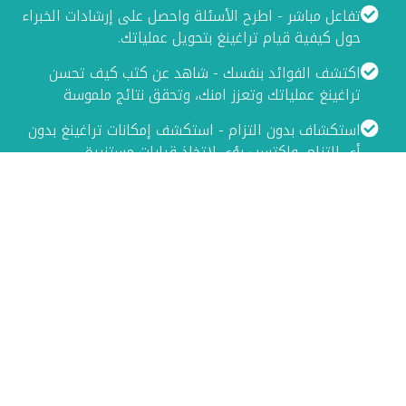
تفاعل مباشر - اطرح الأسئلة واحصل على إرشادات الخبراء
حول كيفية قيام تراغينغ بتحويل عملياتك.
اكتشف الفوائد بنفسك - شاهد عن كثب كيف تحسن
تراغينغ عملياتك وتعزز امنك، وتحقق نتائج ملموسة
استكشاف بدون التزام - استكشف إمكانات تراغينغ بدون
أي التزام، واكتسب رؤى لاتخاذ قرارات مستنيرة.
تعرف على تراغينغ عملياً. احجز عرضاً
توضيحيًا الآن