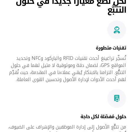
نحن نضع معيارًا جديدًا في حلول
التتبُّع
تقنيات متطورة
تُسخِّر تراغينغ أحدث تقنيات RFID والباركود وNFC وتحديد
المواقع GPS، لضمان دقة وموثوقية لا مثيل لهما في حلول
التتبُّع. التزامنا بالابتكار يُبقي عملاءنا في المقدمة، حيث نُقدِّم
لهم أحدث الأدوات لإدارة الأصول وتحسين القوى العاملة.
حلول مُفصّلة لكل حاجة
من تتبُّع الأصول إلى إدارة الموظفين والإشراف على الضيوف،